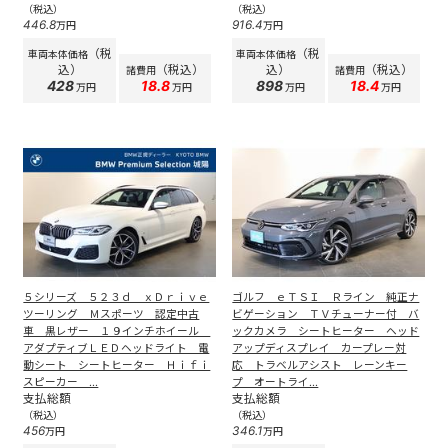
（税込）
（税込）
446.8
916.4
万円
万円
（税
（税
車両本体価格
車両本体価格
込）
（税込）
込）
（税込）
諸費用
諸費用
428
18.8
898
18.4
万円
万円
万円
万円
５シリーズ ５２３ｄ ｘＤｒｉｖｅ
ゴルフ ｅＴＳＩ Ｒライン 純正ナ
ツーリング Ｍスポーツ 認定中古
ビゲーション ＴＶチューナー付 バ
車 黒レザー １９インチホイール
ックカメラ シートヒーター ヘッド
アダプティブＬＥＤヘッドライト 電
アップディスプレイ カープレー対
動シート シートヒーター Ｈｉｆｉ
応 トラベルアシスト レーンキー
スピーカー ...
プ オートライ...
支払総額
支払総額
（税込）
（税込）
456
346.1
万円
万円