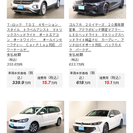
Ｔ−ロック ＴＤＩ ４モーション
ゴルフＲ ２０イヤーズ ２０周年限
スタイル トラベルアシスト マトリ
定車 アクラポビッチ限定マフラー
ックスヘッドライト オートエアコ
ＬＥＤヘッドライト マトリックスヘ
ン オートワイパー オールインセ
ッドライト純正ナビ カープレー、ア
ーフティ― ＣａｒＰｌａｙ対応 パ
ンドロイドオート対応 バックカメ
ワーテールゲ...
ラ パークデ...
支払総額
支払総額
（税込）
（税込）
355.6
633.1
万円
万円
（税
（税
車両本体価格
車両本体価格
込）
（税込）
込）
（税込）
諸費用
諸費用
339.9
15.7
618
15.1
万円
万円
万円
万円