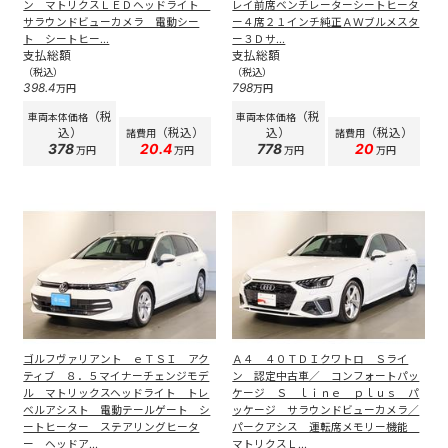
ン マトリクスＬＥＤヘッドライト
レイ前席ベンチレーターシートヒータ
サラウンドビューカメラ 電動シー
ー４席２１インチ純正ＡＷブルメスタ
ト シートヒー...
ー３Ｄサ...
支払総額
支払総額
（税込）
（税込）
398.4
798
万円
万円
（税
（税
車両本体価格
車両本体価格
込）
（税込）
込）
（税込）
諸費用
諸費用
378
20.4
778
20
万円
万円
万円
万円
ゴルフヴァリアント ｅＴＳＩ アク
Ａ４ ４０ＴＤＩクワトロ Ｓライ
ティブ ８．５マイナーチェンジモデ
ン 認定中古車／ コンフォートパッ
ル マトリックスヘッドライト トレ
ケージ Ｓ ｌｉｎｅ ｐｌｕｓ パ
ベルアシスト 電動テールゲート シ
ッケージ サラウンドビューカメラ／
ートヒーター ステアリングヒータ
パークアシス 運転席メモリー機能
ー ヘッドア...
マトリクスＬ...