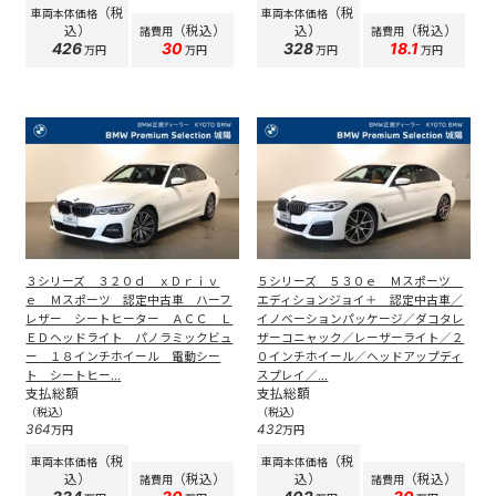
（税
（税
車両本体価格
車両本体価格
込）
（税込）
込）
（税込）
諸費用
諸費用
426
30
328
18.1
万円
万円
万円
万円
３シリーズ ３２０ｄ ｘＤｒｉｖ
５シリーズ ５３０ｅ Ｍスポーツ
ｅ Ｍスポーツ 認定中古車 ハーフ
エディションジョイ＋ 認定中古車／
レザー シートヒーター ＡＣＣ Ｌ
イノベーションパッケージ／ダコタレ
ＥＤヘッドライト パノラミックビュ
ザーコニャック／レーザーライト／２
ー １８インチホイール 電動シー
０インチホイール／ヘッドアップディ
ト シートヒー...
スプレイ／...
支払総額
支払総額
（税込）
（税込）
364
432
万円
万円
（税
（税
車両本体価格
車両本体価格
込）
（税込）
込）
（税込）
諸費用
諸費用