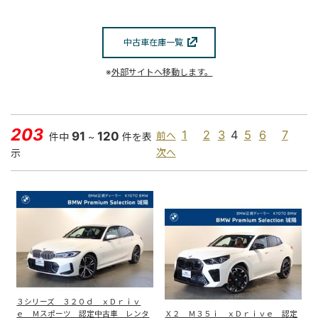
中古車在庫一覧
※
外部サイトへ移動します。
203
1
2
3
4
5
6
7
91
120
前へ
件中
~
件を表
示
次へ
３シリーズ ３２０ｄ ｘＤｒｉｖ
ｅ Ｍスポーツ 認定中古車 レンタ
Ｘ２ Ｍ３５ｉ ｘＤｒｉｖｅ 認定