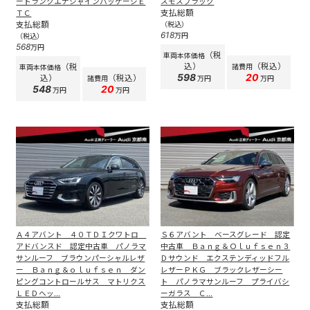
ートランクエナシャインパッケージＥ
スモスブラック
支払総額
ＴＣ
支払総額
（税込）
618
万円
（税込）
568
万円
（税
車両本体価格
込）
（税込）
（税
諸費用
車両本体価格
598
20
込）
（税込）
諸費用
万円
万円
548
20
万円
万円
Ａ４アバント ４０ＴＤＩクワトロ
Ｓ６アバント ベースグレード 認定
アドバンスド 認定中古車 パノラマ
中古車 Ｂａｎｇ＆Ｏｌｕｆｓｅｎ３
サンルーフ ブラウンパーシャルレザ
Ｄサウンド エクステンディッドフル
ー Ｂａｎｇ＆ｏｌｕｆｓｅｎ ダン
レザーＰＫＧ ブラックレザーシー
ピングコントロールサス マトリクス
ト パノラマサンルーフ プライバシ
ＬＥＤヘッ...
ーガラス Ｃ...
支払総額
支払総額