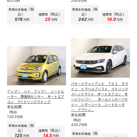
603
259.9
万円
万円
（税
（税
車両本体価格
車両本体価格
込）
（税込）
込）
（税込）
諸費用
諸費用
578
25
243
16.9
万円
万円
万円
万円
パサートヴァリアント ＴＤＩ Ｒラ
イン トラベルアシスト マトリック
アップ！ ハイ アップ！ シートヒ
スヘッドライト オートエアコン オ
ーター 障害物センサー オートエア
ートワイパー オールインセーフテ
コン アイドリングストップ
ィ― レザーシート シートヒータ
支払総額
ー アラウン...
（税込）
支払総額
139.5
万円
（税込）
426.2
万円
（税
車両本体価格
込）
（税込）
諸費用
（税
車両本体価格
125
14.5
万円
万円