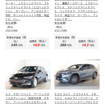
メーター ＬＥＤヘッドライト マト
イン 電動テールゲート ＬＥＤヘッ
リックスヘッドライト（ＩＱヘッドラ
ドライト マトリックスヘッドライ
イト） カープレー、アンドロイダー
ト バックカメラ アラウンドビュー
対応 Ｂｌｕｅｔｏｏｔｈ対応 純正
カメラ 純正ナビ カープレー、アン
ナビ バッ...
ドロイドオー...
支払総額
支払総額
（税込）
（税込）
259.5
402.2
万円
万円
（税
（税
車両本体価格
車両本体価格
込）
（税込）
込）
（税込）
諸費用
諸費用
245
14.5
388
14.2
万円
万円
万円
万円
Ａ３ スポーツバック アーバンスタ
ＥＱＳ ＳＵＶ ＥＱＳ４５０ ４Ｍ
イルエディション 認定中古車 デモ
ＳＵＶ ＡＭＧラインパッケージ ナ
カー アーバンスタイルエディショ
イトパッケージヘッドアップディスプ