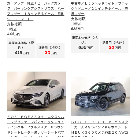
カーアップ 純正ナビ バックカメ
中古車／ＬＥＤヘッドライト／ブラッ
ラ パーキングアシストプラス ハー
クキドニー／２１インチホイール／赤
フレザー １８インチホイール 電動
黒レザー
支払総額
シート シート...
支払総額
（税込）
685
万円
（税込）
448
万円
（税
車両本体価格
込）
（税込）
（税
諸費用
車両本体価格
655
30
込）
（税込）
諸費用
万円
万円
418
30
万円
万円
ＥＱＥ ＥＱＥ３５０＋ エクスクル
ーシブパッケージパノラミックスライ
ＧＬＢ ＧＬＢ１８０ アーバンスタ
デイングルーフブルメスターサラウン
ーズ ＡＭＧラインＰＫＧ本革シート
ドシートヒーター黒レザーシートパワ
ＭＢＵＸ３６０カメラ純正２０ＡＷコ