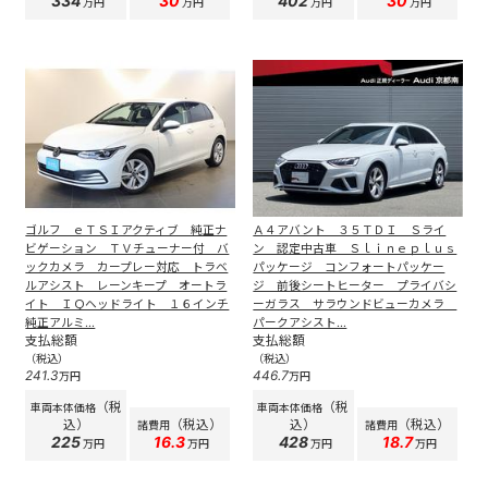
334
30
402
30
万円
万円
万円
万円
ゴルフ ｅＴＳＩアクティブ 純正ナ
Ａ４アバント ３５ＴＤＩ Ｓライ
ビゲーション ＴＶチューナー付 バ
ン 認定中古車 Ｓｌｉｎｅｐｌｕｓ
ックカメラ カープレー対応 トラベ
パッケージ コンフォートパッケー
ルアシスト レーンキープ オートラ
ジ 前後シートヒーター プライバシ
イト ＩＱヘッドライト １６インチ
ーガラス サラウンドビューカメラ
純正アルミ...
パークアシスト...
支払総額
支払総額
（税込）
（税込）
241.3
446.7
万円
万円
（税
（税
車両本体価格
車両本体価格
込）
（税込）
込）
（税込）
諸費用
諸費用
225
16.3
428
18.7
万円
万円
万円
万円