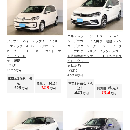
ゴルフトゥーラン ＴＳＩ Ｒライ
アップ！ ハイ アップ！ セミオー
ン デモカー ７人乗り 電動トラン
トマチック ４ドア ラジオ シート
ク デジタルメーター シートヒータ
ヒーター ＥＴＣ オートライト サ
ー ナビゲーション バックカメラ
イドブレーキ
前後障害物センサー ＬＥＤヘッドラ
支払総額
イト クルー...
支払総額
（税込）
142.5
万円
（税込）
459.4
万円
（税
車両本体価格
込）
（税込）
（税
諸費用
車両本体価格
128
14.5
込）
（税込）
万円
万円
諸費用
443
16.4
万円
万円