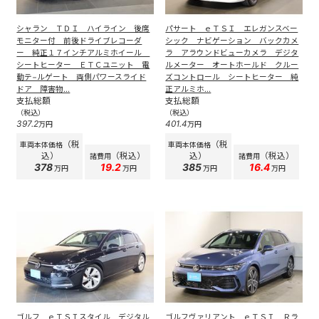
シャラン ＴＤＩ ハイライン 後席
パサート ｅＴＳＩ エレガンスベー
モニター付 前後ドライブレコーダ
シック ナビゲーション バックカメ
ー 純正１７インチアルミホイール
ラ アラウンドビューカメラ デジタ
シートヒーター ＥＴＣユニット 電
ルメーター オートホールド クルー
動テ−ルゲート 両側パワースライド
ズコントロール シートヒーター 純
ドア 障害物...
正アルミホ...
支払総額
支払総額
（税込）
（税込）
397.2
401.4
万円
万円
（税
（税
車両本体価格
車両本体価格
込）
（税込）
込）
（税込）
諸費用
諸費用
378
19.2
385
16.4
万円
万円
万円
万円
ゴルフ ｅＴＳＩスタイル デジタル
ゴルフヴァリアント ｅＴＳＩ Ｒラ