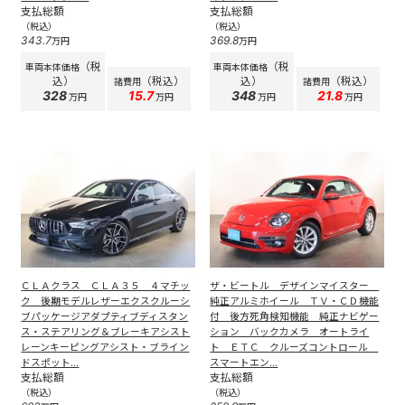
支払総額
支払総額
（税込）
（税込）
343.7
369.8
万円
万円
（税
（税
車両本体価格
車両本体価格
込）
（税込）
込）
（税込）
諸費用
諸費用
328
15.7
348
21.8
万円
万円
万円
万円
ＣＬＡクラス ＣＬＡ３５ ４マチッ
ザ・ビートル デザインマイスター
ク 後期モデルレザーエクスクルーシ
純正アルミホイール ＴＶ・ＣＤ機能
ブパッケージアダプティブディスタン
付 後方死角検知機能 純正ナビゲー
ス・ステアリング＆ブレーキアシスト
ション バックカメラ オートライ
レーンキーピングアシスト・ブライン
ト ＥＴＣ クルーズコントロール
ドスポット...
スマートエン...
支払総額
支払総額
（税込）
（税込）